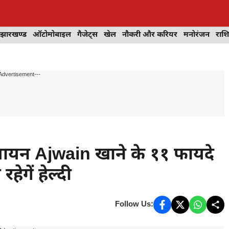
झारखण्ड
ऑटोमोबाइल
गैजेट्स
खेल
नौकरी और करियर
मनोरंजन
राश
Advertisement---
यन Ajwain खाने के ११ फायदे
ेगें हेल्दी
Follow Us: