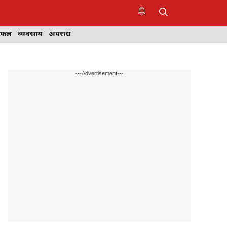
िफल
व्यवसाय
अपराध
---Advertisement---