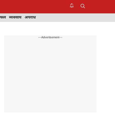
िफल
व्यवसाय
अपराध
---Advertisement---