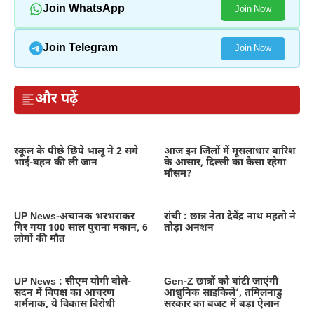
Join WhatsApp
Join Now
Join Telegram
Join Now
और पढ़ें
स्कूल के पीछे छिपे भालू ने 2 सगे
आज इन जिलों में मूसलाधार बारिश
भाई-बहन की ली जान
के आसार, दिल्ली का कैसा रहेगा
मौसम?
UP News-अचानक भरभराकर
रांची : छात्र नेता देवेंद्र नाथ महतो ने
गिर गया 100 साल पुराना मकान, 6
तोड़ा अनशन
लोगों की मौत
UP News : सीएम योगी बोले-
Gen-Z छात्रों को बांटी जाएंगी
सदन में विपक्ष का आचरण
आधुनिक साइकिलें’, तमिलनाडु
शर्मनाक, ये विकास विरोधी
सरकार का बजट में बड़ा ऐलान