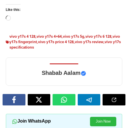
Like this:
Loading…
vivo y17s 4 128
,
vivo y17s 4+64
,
vivo y17s 5g
,
vivo y17s 6 128
,
vivo
y17s fingerprint
,
vivo y17s price 4 128
,
vivo y17s review
,
vivo y17s
specifications
Shabab Aalam
Join WhatsApp
Join Now