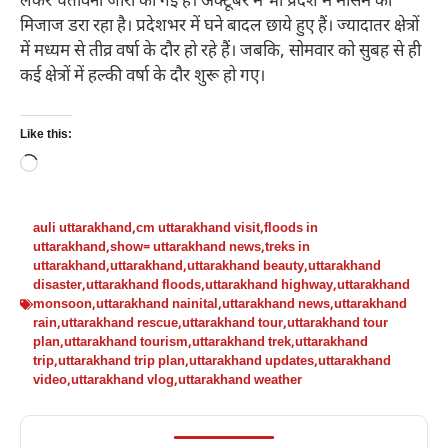
लेकर चेतावनी जारी की गई है। अक्टूबर में भी प्रदेश में मौसम का
मिजाज डरा रहा है। प्रदेशभर में घने बादल छाये हुए हैं। ज्यादातर क्षेत्रों
में मध्यम से तीव्र वर्षा के दौर हो रहे हैं। जबकि, सोमवार को सुबह से ही
कई क्षेत्रों में हल्की वर्षा के दौर शुरू हो गए।
Like this:
Loading…
auli uttarakhand
,
cm uttarakhand visit
,
floods in
uttarakhand
,
show= uttarakhand news
,
treks in
uttarakhand
,
uttarakhand
,
uttarakhand beauty
,
uttarakhand
disaster
,
uttarakhand floods
,
uttarakhand highway
,
uttarakhand
monsoon
,
uttarakhand nainital
,
uttarakhand news
,
uttarakhand
rain
,
uttarakhand rescue
,
uttarakhand tour
,
uttarakhand tour
plan
,
uttarakhand tourism
,
uttarakhand trek
,
uttarakhand
trip
,
uttarakhand trip plan
,
uttarakhand updates
,
uttarakhand
video
,
uttarakhand vlog
,
uttarakhand weather