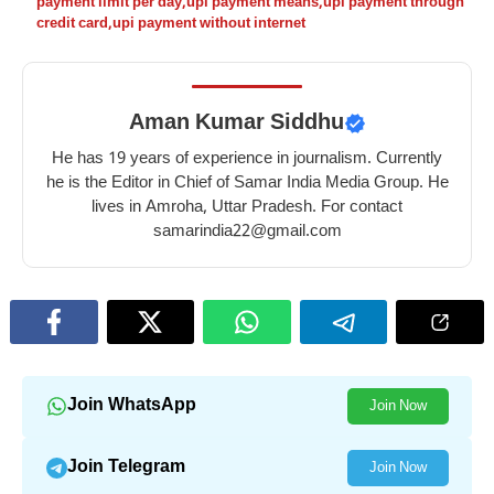
payment limit per day
,
upi payment means
,
upi payment through
credit card
,
upi payment without internet
Aman Kumar Siddhu
He has 19 years of experience in journalism. Currently
he is the Editor in Chief of Samar India Media Group. He
lives in Amroha, Uttar Pradesh. For contact
samarindia22@gmail.com
Join WhatsApp
Join Now
Join Telegram
Join Now