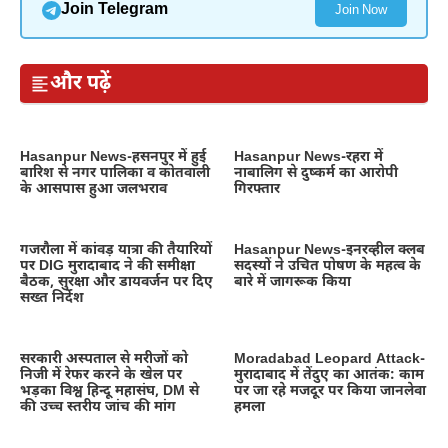
Join Telegram
Join Now
और पढ़ें
Hasanpur News-हसनपुर में हुई
Hasanpur News-रहरा में
बारिश से नगर पालिका व कोतवाली
नाबालिग से दुष्कर्म का आरोपी
के आसपास हुआ जलभराव
गिरफ्तार
गजरौला में कांवड़ यात्रा की तैयारियों
Hasanpur News-इनरव्हील क्लब
पर DIG मुरादाबाद ने की समीक्षा
सदस्यों ने उचित पोषण के महत्व के
बैठक, सुरक्षा और डायवर्जन पर दिए
बारे में जागरूक किया
सख्त निर्देश
सरकारी अस्पताल से मरीजों को
Moradabad Leopard Attack-
निजी में रेफर करने के खेल पर
मुरादाबाद में तेंदुए का आतंक: काम
भड़का विश्व हिन्दू महासंघ, DM से
पर जा रहे मजदूर पर किया जानलेवा
की उच्च स्तरीय जांच की मांग
हमला