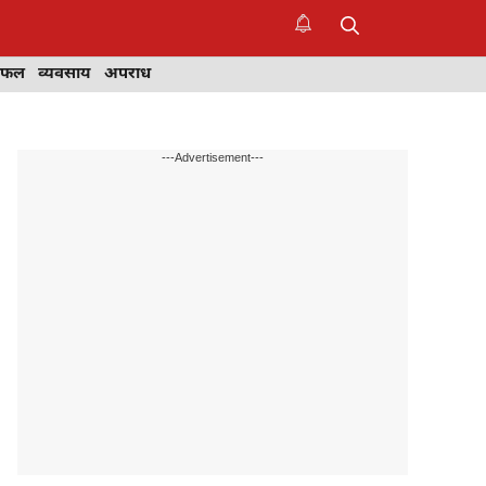
िफल
व्यवसाय
अपराध
---Advertisement---