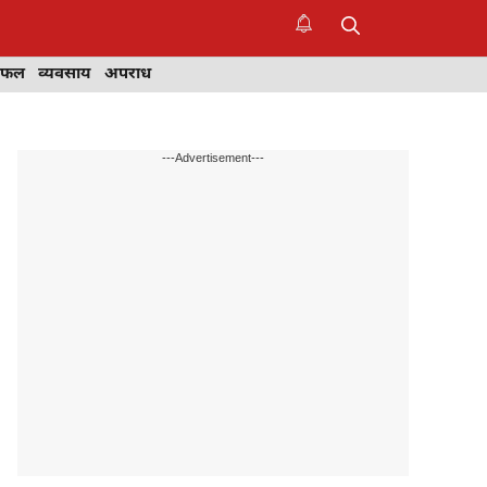
िफल
व्यवसाय
अपराध
---Advertisement---