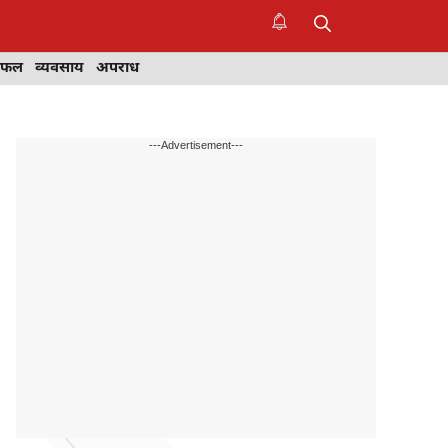
िफल
व्यवसाय
अपराध
---Advertisement---