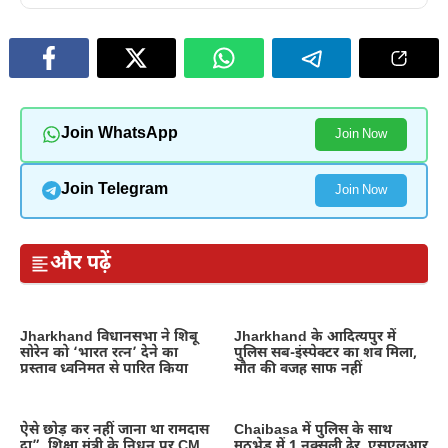
Join WhatsApp
Join Now
Join Telegram
Join Now
और पढ़ें
Jharkhand विधानसभा ने शिबू
Jharkhand के आदित्यपुर में
सोरेन को ‘भारत रत्न’ देने का
पुलिस सब-इंस्पेक्टर का शव मिला,
प्रस्ताव ध्वनिमत से पारित किया
मौत की वजह साफ नहीं
ऐसे छोड़ कर नहीं जाना था रामदास
Chaibasa में पुलिस के साथ
दा”, शिक्षा मंत्री के निधन पर CM
मुठभेड़ में 1 नक्सली ढेर, एसएलआर