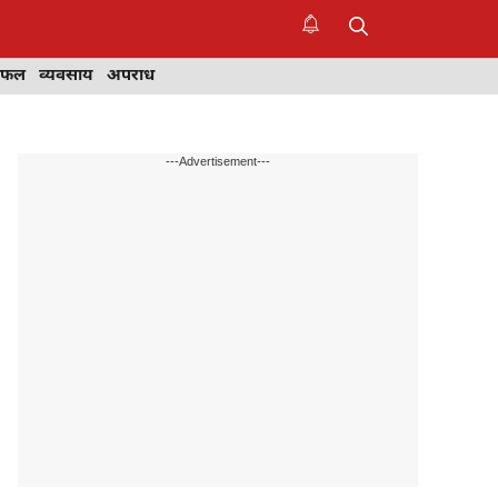
िफल
व्यवसाय
अपराध
---Advertisement---