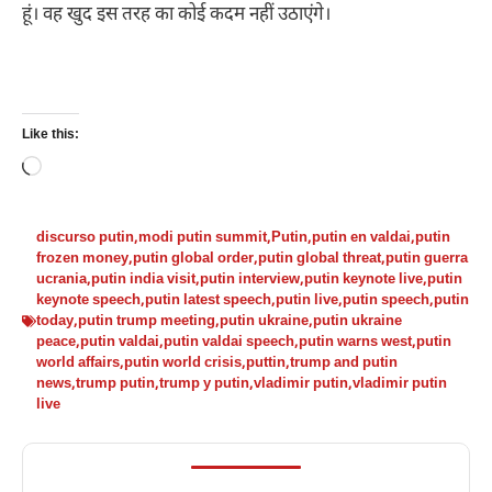
हूं। वह खुद इस तरह का कोई कदम नहीं उठाएंगे।
Like this:
Loading…
discurso putin
,
modi putin summit
,
Putin
,
putin en valdai
,
putin
frozen money
,
putin global order
,
putin global threat
,
putin guerra
ucrania
,
putin india visit
,
putin interview
,
putin keynote live
,
putin
keynote speech
,
putin latest speech
,
putin live
,
putin speech
,
putin
today
,
putin trump meeting
,
putin ukraine
,
putin ukraine
peace
,
putin valdai
,
putin valdai speech
,
putin warns west
,
putin
world affairs
,
putin world crisis
,
puttin
,
trump and putin
news
,
trump putin
,
trump y putin
,
vladimir putin
,
vladimir putin
live