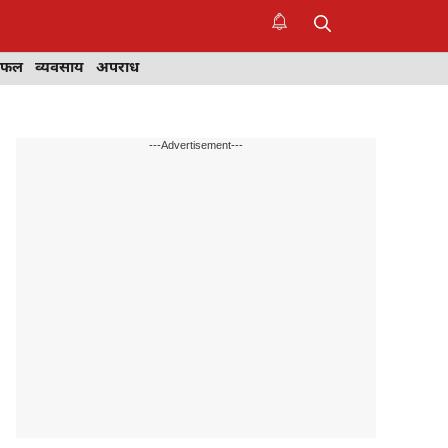
िफल
व्यवसाय
अपराध
---Advertisement---