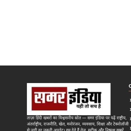
ताज़ा हिंदी खबरों का विश्वसनीय स्रोत — समर इंडिया पर पढ़ें राष्ट्रीय,
अंतर्राष्ट्रीय, राजनीति, खेल, मनोरंजन, व्यवसाय, शिक्षा और टेक्नोलॉजी
से जुड़ी हर जरूरी अपडेट। हम देते हैं तेज़, सटीक और निष्पक्ष खबरें,