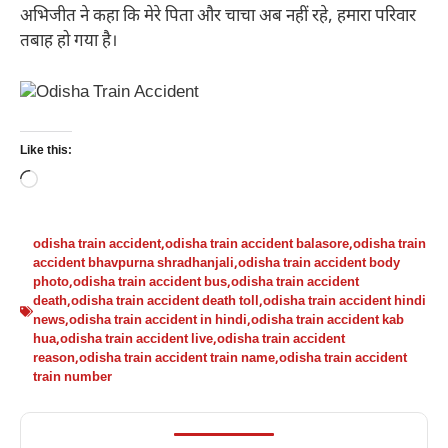
अभिजीत ने कहा कि मेरे पिता और चाचा अब नहीं रहे, हमारा परिवार
तबाह हो गया है।
Like this:
Loading…
odisha train accident
,
odisha train accident balasore
,
odisha train
accident bhavpurna shradhanjali
,
odisha train accident body
photo
,
odisha train accident bus
,
odisha train accident
death
,
odisha train accident death toll
,
odisha train accident hindi
news
,
odisha train accident in hindi
,
odisha train accident kab
hua
,
odisha train accident live
,
odisha train accident
reason
,
odisha train accident train name
,
odisha train accident
train number