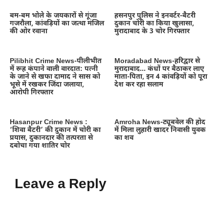
बम-बम भोले के जयकारों से गूंजा
हसनपुर पुलिस ने इनवर्टर-बैटरी
गजरौला, कांवड़ियों का जत्था मंजिल
दुकान चोरी का किया खुलासा,
की ओर रवाना
मुरादाबाद के 3 चोर गिरफ्तार
Pilibhit Crime News-पीलीभीत
Moradabad News-हरिद्वार से
में रूह कंपाने वाली वारदात: पत्नी
मुरादाबाद… कंधों पर बैठाकर लाए
के जाने से खफा दामाद ने सास को
माता-पिता, इन 4 कांवड़ियों को पूरा
भूसे में रखकर जिंदा जलाया,
देश कर रहा सलाम
आरोपी गिरफ्तार
Hasanpur Crime News :
Amroha News-ट्यूबवेल की होद
‘शिवा बैटरी’ की दुकान में चोरी का
में मिला लुहारी खादर निवासी युवक
प्रयास, दुकानदार की तत्परता से
का शव
दबोचा गया शातिर चोर
Leave a Reply