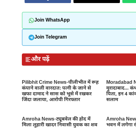
Join WhatsApp
Join Telegram
और पढ़ें
Pilibhit Crime News-पीलीभीत में रूह
Moradabad Ne
कंपाने वाली वारदात: पत्नी के जाने से
मुरादाबाद… कंध
खफा दामाद ने सास को भूसे में रखकर
पिता, इन 4 कांव
जिंदा जलाया, आरोपी गिरफ्तार
सलाम
Amroha News-ट्यूबवेल की होद में
Amroha News
मिला लुहारी खादर निवासी युवक का शव
भवन में लगेगा 