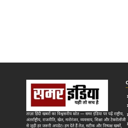
ताज़ा हिंदी खबरों का विश्वसनीय स्रोत — समर इंडिया पर पढ़ें राष्ट्रीय,
अंतर्राष्ट्रीय, राजनीति, खेल, मनोरंजन, व्यवसाय, शिक्षा और टेक्नोलॉजी
से जुड़ी हर जरूरी अपडेट। हम देते हैं तेज़, सटीक और निष्पक्ष खबरें,