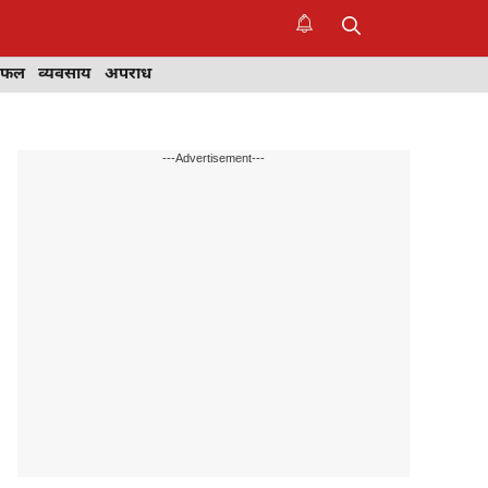
िफल
व्यवसाय
अपराध
---Advertisement---