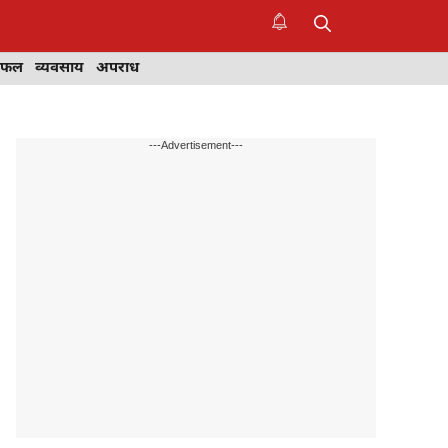
िफल
व्यवसाय
अपराध
---Advertisement---