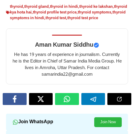
thyroid
,
thyroid gland
,
thyroid in hindi
,
thyroid ke lakshan
,
thyroid
kya hota hai
,
thyroid profile test price
,
thyroid symptoms
,
thyroid
symptoms in hindi
,
thyroid test
,
thyroid test price
Aman Kumar Siddhu
He has 19 years of experience in journalism. Currently
he is the Editor in Chief of Samar India Media Group. He
lives in Amroha, Uttar Pradesh. For contact
samarindia22@gmail.com
Join WhatsApp
Join Now