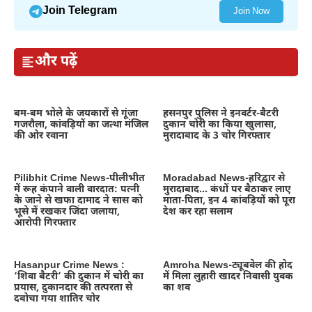
Join Telegram
Join Now
और पढ़ें
बम-बम भोले के जयकारों से गूंजा
हसनपुर पुलिस ने इनवर्टर-बैटरी
गजरौला, कांवड़ियों का जत्था मंजिल
दुकान चोरी का किया खुलासा,
की ओर रवाना
मुरादाबाद के 3 चोर गिरफ्तार
Pilibhit Crime News-पीलीभीत
Moradabad News-हरिद्वार से
में रूह कंपाने वाली वारदात: पत्नी
मुरादाबाद… कंधों पर बैठाकर लाए
के जाने से खफा दामाद ने सास को
माता-पिता, इन 4 कांवड़ियों को पूरा
भूसे में रखकर जिंदा जलाया,
देश कर रहा सलाम
आरोपी गिरफ्तार
Hasanpur Crime News :
Amroha News-ट्यूबवेल की होद
‘शिवा बैटरी’ की दुकान में चोरी का
में मिला लुहारी खादर निवासी युवक
प्रयास, दुकानदार की तत्परता से
का शव
दबोचा गया शातिर चोर