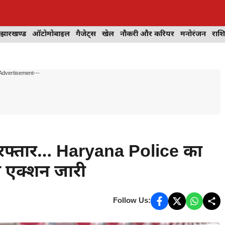
झारखण्ड
ऑटोमोबाइल
गैजेट्स
खेल
नौकरी और करियर
मनोरंजन
राश
Advertisement---
िरफ्तार… Haryana Police का
त एक्शन जारी
Follow Us: