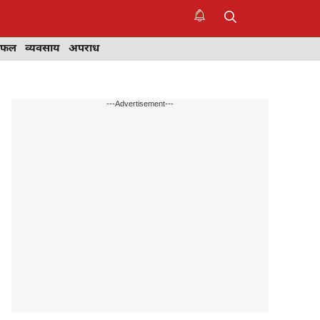
िफल
व्यवसाय
अपराध
---Advertisement---