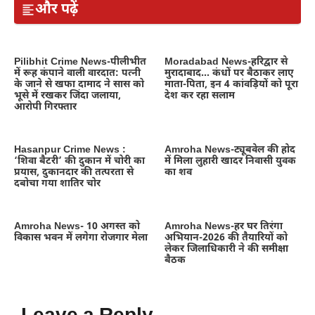
और पढ़ें
Pilibhit Crime News-पीलीभीत
Moradabad News-हरिद्वार से
में रूह कंपाने वाली वारदात: पत्नी
मुरादाबाद… कंधों पर बैठाकर लाए
के जाने से खफा दामाद ने सास को
माता-पिता, इन 4 कांवड़ियों को पूरा
भूसे में रखकर जिंदा जलाया,
देश कर रहा सलाम
आरोपी गिरफ्तार
Hasanpur Crime News :
Amroha News-ट्यूबवेल की होद
‘शिवा बैटरी’ की दुकान में चोरी का
में मिला लुहारी खादर निवासी युवक
प्रयास, दुकानदार की तत्परता से
का शव
दबोचा गया शातिर चोर
Amroha News- 10 अगस्त को
Amroha News-हर घर तिरंगा
विकास भवन में लगेगा रोजगार मेला
अभियान-2026 की तैयारियों को
लेकर जिलाधिकारी ने की समीक्षा
बैठक