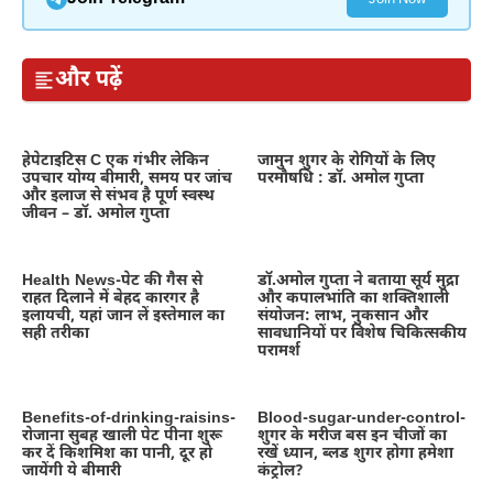
और पढ़ें
हेपेटाइटिस C एक गंभीर लेकिन
जामुन शुगर के रोगियों के लिए
उपचार योग्य बीमारी, समय पर जांच
परमौषधि : डॉ. अमोल गुप्ता
और इलाज से संभव है पूर्ण स्वस्थ
जीवन – डॉ. अमोल गुप्ता
Health News-पेट की गैस से
डॉ.अमोल गुप्ता ने बताया सूर्य मुद्रा
राहत दिलाने में बेहद कारगर है
और कपालभांति का शक्तिशाली
इलायची, यहां जान लें इस्तेमाल का
संयोजन: लाभ, नुकसान और
सही तरीका
सावधानियों पर विशेष चिकित्सकीय
परामर्श
Benefits-of-drinking-raisins-
Blood-sugar-under-control-
रोजाना सुबह खाली पेट पीना शुरू
शुगर के मरीज बस इन चीजों का
कर दें किशमिश का पानी, दूर हो
रखें ध्यान, ब्लड शुगर होगा हमेशा
जायेंगी ये बीमारी
कंट्रोल?