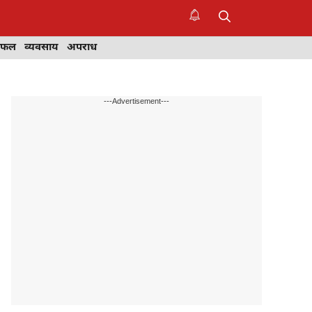
िफल
व्यवसाय
अपराध
---Advertisement---