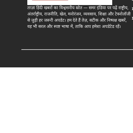
ताज़ा हिंदी खबरों का विश्वसनीय स्रोत — समर इंडिया पर पढ़ें राष्ट्रीय,
अंतर्राष्ट्रीय, राजनीति, खेल, मनोरंजन, व्यवसाय, शिक्षा और टेक्नोलॉजी
से जुड़ी हर जरूरी अपडेट। हम देते हैं तेज़, सटीक और निष्पक्ष खबरें,
वह भी सरल और स्पष्ट भाषा में, ताकि आप हमेशा अपडेटेड रहें।