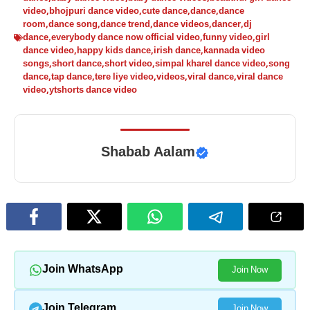
video
,
bhojpuri dance video
,
cute dance
,
dance
,
dance
room
,
dance song
,
dance trend
,
dance videos
,
dancer
,
dj
dance
,
everybody dance now official video
,
funny video
,
girl
dance video
,
happy kids dance
,
irish dance
,
kannada video
songs
,
short dance
,
short video
,
simpal kharel dance video
,
song
dance
,
tap dance
,
tere liye video
,
videos
,
viral dance
,
viral dance
video
,
ytshorts dance video
Shabab Aalam
Join WhatsApp
Join Now
Join Telegram
Join Now