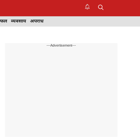
िफल
व्यवसाय
अपराध
---Advertisement---