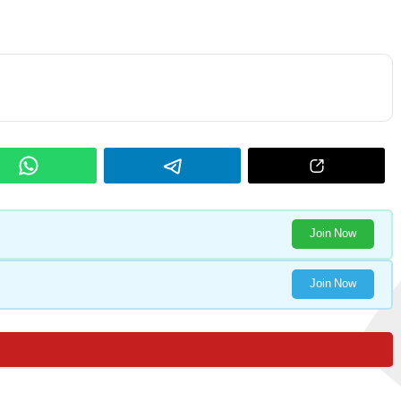
Join Now
Join Now