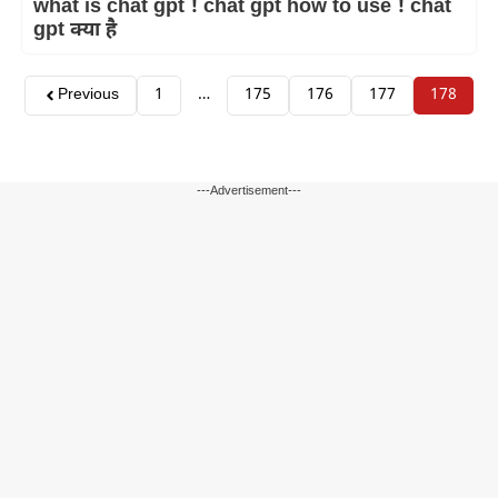
what is chat gpt ! chat gpt how to use ! chat
gpt क्या है
Previous
1
…
175
176
177
178
---Advertisement---