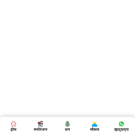
होम
मनोरंजन
धन
मौसम
व्हाट्सएप