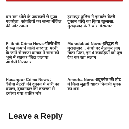
बम-बम भोले के जयकारों से गूंजा
हसनपुर पुलिस ने इनवर्टर-बैटरी
गजरौला, कांवड़ियों का जत्था मंजिल
दुकान चोरी का किया खुलासा,
की ओर रवाना
मुरादाबाद के 3 चोर गिरफ्तार
Pilibhit Crime News-पीलीभीत
Moradabad News-हरिद्वार से
में रूह कंपाने वाली वारदात: पत्नी
मुरादाबाद… कंधों पर बैठाकर लाए
के जाने से खफा दामाद ने सास को
माता-पिता, इन 4 कांवड़ियों को पूरा
भूसे में रखकर जिंदा जलाया,
देश कर रहा सलाम
आरोपी गिरफ्तार
Hasanpur Crime News :
Amroha News-ट्यूबवेल की होद
‘शिवा बैटरी’ की दुकान में चोरी का
में मिला लुहारी खादर निवासी युवक
प्रयास, दुकानदार की तत्परता से
का शव
दबोचा गया शातिर चोर
Leave a Reply