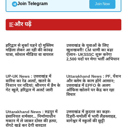
Join Telegram
Join Now
और पढ़ें
हरिद्वार से बुर्का पहने दो मुस्लिम
उत्तराखंड के युवाओं के लिए
महिला लेकर आ रही की कांवड़
खुशखबरी! CM धामी का बड़ा
यात्रा, सोशल मीडिया वा वायरल
ऐलान- UKSSSC शुरू करेगा
2,500 पदों पर मेगा भर्ती अभियान
UP-UK News : उत्तराखंड में
Uttarakhand News : PF, पेंशन
बारिश का रेड अलर्ट, खतरे के
और क्लेम के काम होंगे आसान;
निशान पर नदियां; श्रीनगर में डैम के
उत्तराखंड में EPFO के अलग
गेट खुले, हरिद्वार में अलर्ट जारी
ऑफिस खोलने पर केंद्र कर रहा
विचार
Uttarakhand News : रुद्रपुर में
उत्तराखंड में कुदरत का कहर-
इंसानियत शर्मसार… निर्माणाधीन
टिहरी-चमोली में भारी लैंडस्लाइड,
मकान में ले जाकर दोस्त की हत्या,
बागेश्वर में स्कूलों की छुट्टी
रोंगटे खड़े कर देगी वारदात