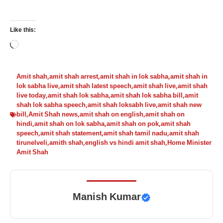
Like this:
Loading…
Amit shah
,
amit shah arrest
,
amit shah in lok sabha
,
amit shah in
lok sabha live
,
amit shah latest speech
,
amit shah live
,
amit shah
live today
,
amit shah lok sabha
,
amit shah lok sabha bill
,
amit
shah lok sabha speech
,
amit shah loksabh live
,
amit shah new
bill
,
Amit Shah news
,
amit shah on english
,
amit shah on
hindi
,
amit shah on lok sabha
,
amit shah on pok
,
amit shah
speech
,
amit shah statement
,
amit shah tamil nadu
,
amit shah
tirunelveli
,
amith shah
,
english vs hindi amit shah
,
Home Minister
Amit Shah
Manish Kumar