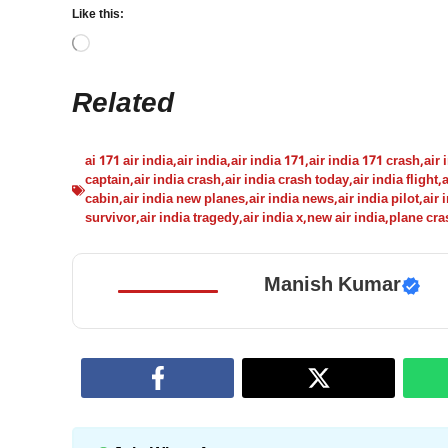
Like this:
Loading…
Related
ai 171 air india
,
air india
,
air india 171
,
air india 171 crash
,
air 
captain
,
air india crash
,
air india crash today
,
air india flight
,
a
cabin
,
air india new planes
,
air india news
,
air india pilot
,
air 
survivor
,
air india tragedy
,
air india x
,
new air india
,
plane cra
Manish Kumar