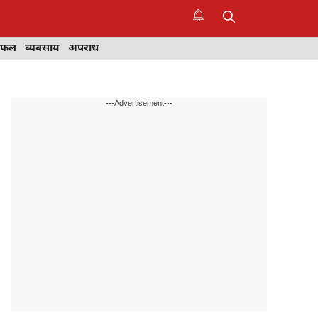
िफल
व्यवसाय
अपराध
---Advertisement---