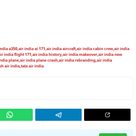
india a350
,
air india ai 171
,
air india aircraft
,
air india cabin crew
,
air india
ir india flight 171
,
air india history
,
air india makeover
,
air india new
india plane
,
air india plane crash
,
air india rebranding
,
air india
sh air india
,
tata air india