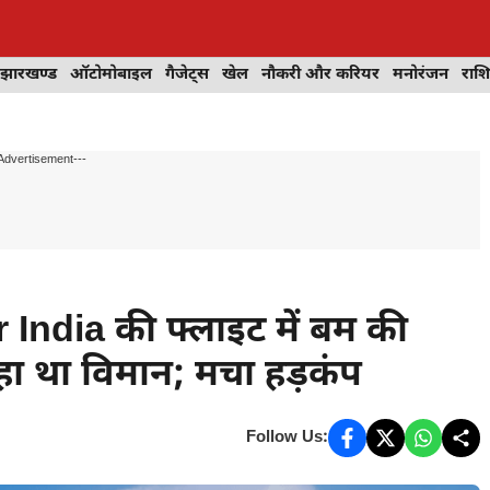
झारखण्ड
ऑटोमोबाइल
गैजेट्स
खेल
नौकरी और करियर
मनोरंजन
राश
Advertisement---
r India की फ्लाइट में बम की
हा था विमान; मचा हड़कंप
Follow Us: