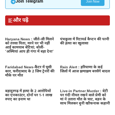
Join Telegram
Join Now
और पढ़ें
Haryana News : जीते-जी मिलने
पंचकूला में रिटायर्ड कैप्टन की पत्नी
को तरसा पिता, मरने पर भी नहीं
की हत्या का खुलासा
आईं कामयाब बेटियां; बोलीं-
‘अस्थियां आप ही गंगा में बहा देना’
Faridabad News-कैंटर में घुसी
Rain Alert : हरियाणा के कई
कार, फरीदाबाद के 2 जिम ट्रेनरों की
जिलों में आज झमाझम बरसेंगे बादल
मौके पर मौत
बहादुरगढ़ में हत्या के 2 आरोपियों
Live-in Partner Murder : बेटी
का एनकाउंटर, दोनों पर 1-1 लाख
पर गंदी नीयत रखने वाले प्रेमी को
रुपए का इनाम था
मां ने उतारा मौत के घाट, बहन के
साथ मिलकर बुनी खौफनाक कहानी