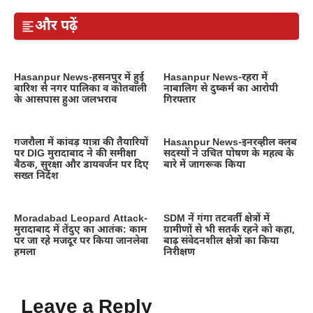
और पढ़ें
Hasanpur News-हसनपुर में हुई
Hasanpur News-रहरा में
बारिश से नगर पालिका व कोतवाली
नाबालिग से दुष्कर्म का आरोपी
के आसपास हुआ जलभराव
गिरफ्तार
गजरौला में कांवड़ यात्रा की तैयारियों
Hasanpur News-इनरव्हील क्लब
पर DIG मुरादाबाद ने की समीक्षा
सदस्यों ने उचित पोषण के महत्व के
बैठक, सुरक्षा और डायवर्जन पर दिए
बारे में जागरूक किया
सख्त निर्देश
Moradabad Leopard Attack-
SDM नें गंगा तटवर्ती क्षेत्रों में
मुरादाबाद में तेंदुए का आतंक: काम
ग्रामीणों से भी सतर्क रहने को कहा,
पर जा रहे मजदूर पर किया जानलेवा
बाढ़ संवेदनशील क्षेत्रों का किया
हमला
निरीक्षण
Leave a Reply