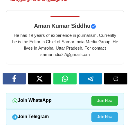
निबंध
,
छुआछूत पर शायरी
,
छुआछूत प्रथा
Aman Kumar Siddhu
He has 19 years of experience in journalism. Currently
he is the Editor in Chief of Samar India Media Group. He
lives in Amroha, Uttar Pradesh. For contact
samarindia22@gmail.com
Join WhatsApp
Join Now
Join Telegram
Join Now