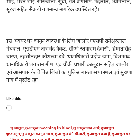
भाई, भरत भाई, सारूबाला, सुधा, संत वागाराम, नंदलाल, श्यामलाल,
सुरज सहित सैकड़ो गणमान्य नागरिक उपस्थित रहे।
इस अवसर पर कानून व्यवस्था के लिये जालोर एएसपी रामेश्वरलाल
मेघवाल, एसडीएम ताराचंद वैंकट, सीओ रतनाराम देवासी, हिम्मतसिंह
चारण, तहसीलदार कौशल्या दवे, थानाधिकारी प्रदीप डागा, विशनगढ
थानाधिकारी भगाराम मीणा एवं चौकी प्रभारी कालूदान सहित जालोर
एवं आसपास के विभिन्न जिलो का पुलिस जाब्ता सभा स्थल एवं सुराणा
गांव में मुस्तैद रहा।
Like this:
Loading…
छुआछूत
,
छुआछूत meaning in hindi
,
छुआछूत का अर्थ
,
छुआछूत
कानून
,
छुआछूत कानून धारा
,
छुआछूत की बीमारी
,
छुआछूत क्या है
,
छुआछूत पर