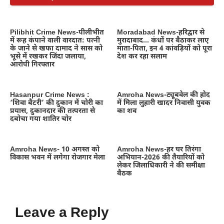
Pilibhit Crime News-पीलीभीत
Moradabad News-हरिद्वार से
में रूह कंपाने वाली वारदात: पत्नी
मुरादाबाद… कंधों पर बैठाकर लाए
के जाने से खफा दामाद ने सास को
माता-पिता, इन 4 कांवड़ियों को पूरा
भूसे में रखकर जिंदा जलाया,
देश कर रहा सलाम
आरोपी गिरफ्तार
Hasanpur Crime News :
Amroha News-ट्यूबवेल की होद
‘शिवा बैटरी’ की दुकान में चोरी का
में मिला लुहारी खादर निवासी युवक
प्रयास, दुकानदार की तत्परता से
का शव
दबोचा गया शातिर चोर
Amroha News- 10 अगस्त को
Amroha News-हर घर तिरंगा
विकास भवन में लगेगा रोजगार मेला
अभियान-2026 की तैयारियों को
लेकर जिलाधिकारी ने की समीक्षा
बैठक
Leave a Reply