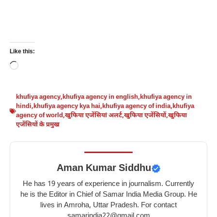
Like this:
Loading…
khufiya agency
,
khufiya agency in english
,
khufiya agency in
hindi
,
khufiya agency kya hai
,
khufiya agency of india
,
khufiya
agency of world
,
खुफिया एजेंसियां अलर्ट
,
खुफिया एजेंसियों
,
खुफिया
एजेंसियों के प्रमुख
Aman Kumar Siddhu
He has 19 years of experience in journalism. Currently
he is the Editor in Chief of Samar India Media Group. He
lives in Amroha, Uttar Pradesh. For contact
samarindia22@gmail.com