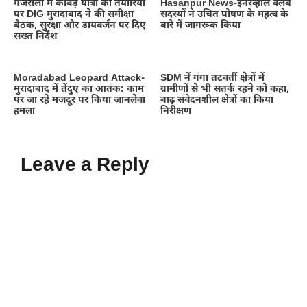
गजरौला में कांवड़ यात्रा की तैयारियों
Hasanpur News-इनरव्हील क्लब
पर DIG मुरादाबाद ने की समीक्षा
सदस्यों ने उचित पोषण के महत्व के
बैठक, सुरक्षा और डायवर्जन पर दिए
बारे में जागरूक किया
सख्त निर्देश
Moradabad Leopard Attack-
SDM नें गंगा तटवर्ती क्षेत्रों में
मुरादाबाद में तेंदुए का आतंक: काम
ग्रामीणों से भी सतर्क रहने को कहा,
पर जा रहे मजदूर पर किया जानलेवा
बाढ़ संवेदनशील क्षेत्रों का किया
हमला
निरीक्षण
Leave a Reply