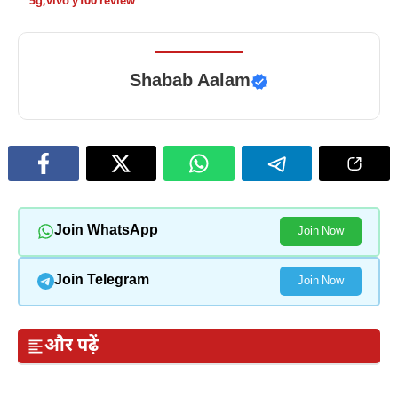
5g
,
vivo y100 review
Shabab Aalam
Join WhatsApp
Join Now
Join Telegram
Join Now
और पढ़ें