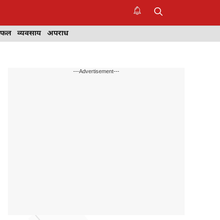
िफल
व्यवसाय
अपराध
---Advertisement---