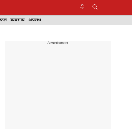
िफल
व्यवसाय
अपराध
---Advertisement---