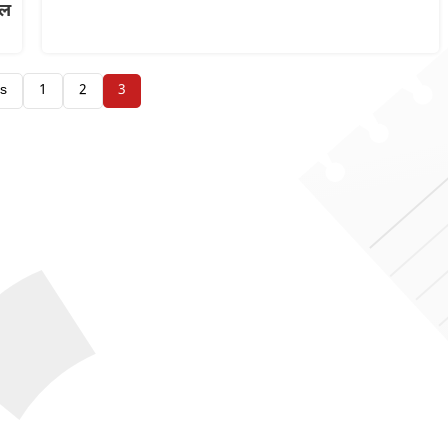
शल
us
1
2
3