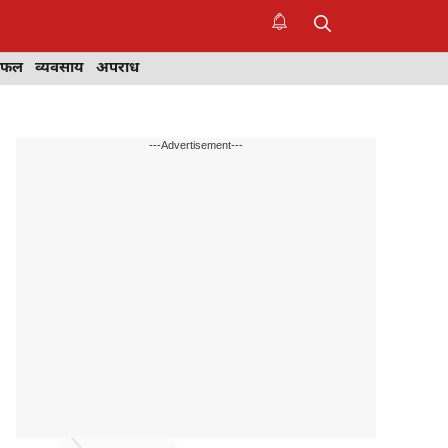
िफल
व्यवसाय
अपराध
---Advertisement---