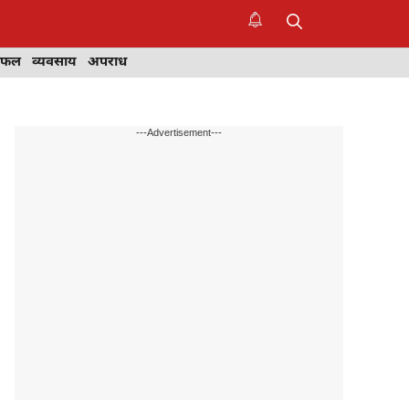
िफल
व्यवसाय
अपराध
---Advertisement---